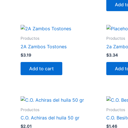
Add t
Productos
Productos
2A Zambos Tostones
2a Zambos
$
3.19
$
3.34
Add to cart
Add t
Productos
Productos
C.O. Achiras del huila 50 gr
C.O. Besi
$
2.01
$
1.46