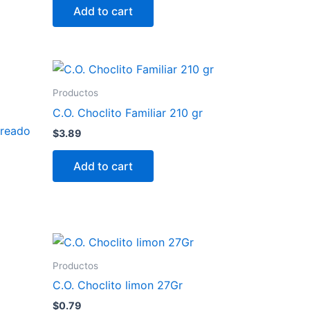
Add to cart
Productos
C.O. Choclito Familiar 210 gr
oreado
$
3.89
Add to cart
Productos
C.O. Choclito limon 27Gr
$
0.79