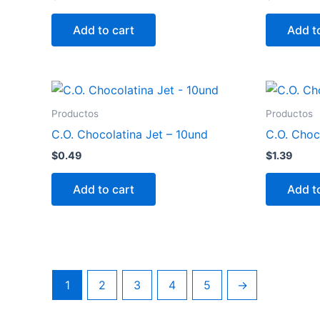
Add to cart
Add t
Productos
Productos
C.O. Chocolatina Jet – 10und
C.O. Choc
$
0.49
$
1.39
Add to cart
Add t
1
2
3
4
5
→