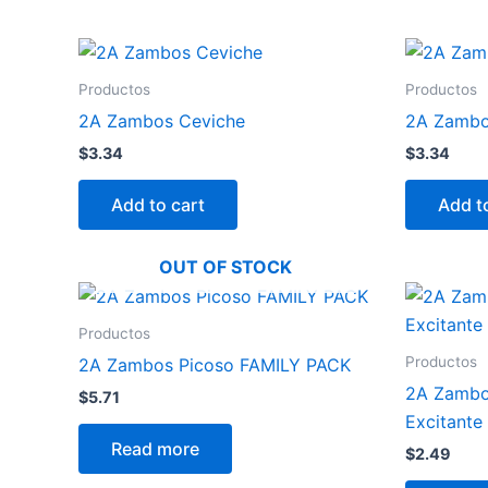
Productos
Productos
2A Zambos Ceviche
2A Zambo
$
3.34
$
3.34
Add to cart
Add t
OUT OF STOCK
Productos
Productos
2A Zambos Picoso FAMILY PACK
2A Zambo
$
5.71
Excitante
Read more
$
2.49