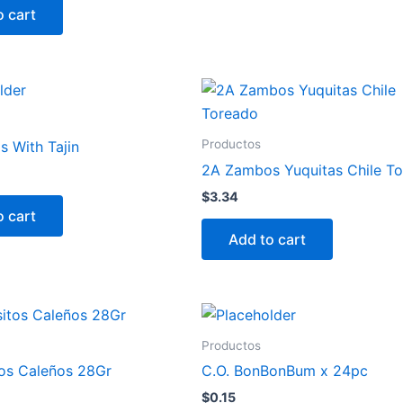
o cart
Productos
 With Tajin
2A Zambos Yuquitas Chile T
$
3.34
o cart
Add to cart
Productos
tos Caleños 28Gr
C.O. BonBonBum x 24pc
$
0.15