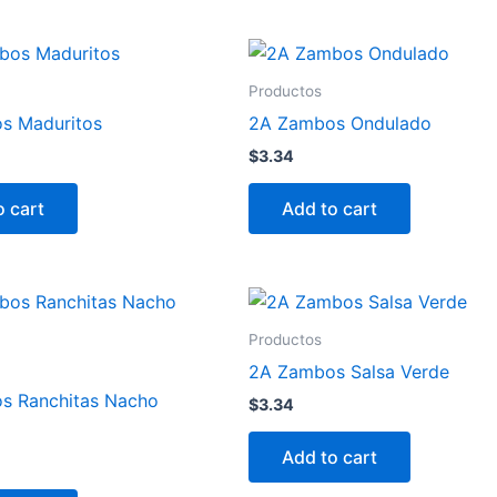
Productos
s Maduritos
2A Zambos Ondulado
$
3.34
o cart
Add to cart
Productos
2A Zambos Salsa Verde
s Ranchitas Nacho
$
3.34
Add to cart