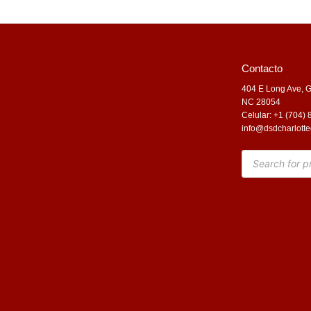
Contacto
404 E Long Ave, G
NC 28054
Celular: +1 (704)
info@dsdcharlotte
Products
search