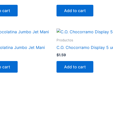
o cart
Add to cart
Productos
olatina Jumbo Jet Mani
C.O. Chocorramo Display 5 u
$
1.59
o cart
Add to cart