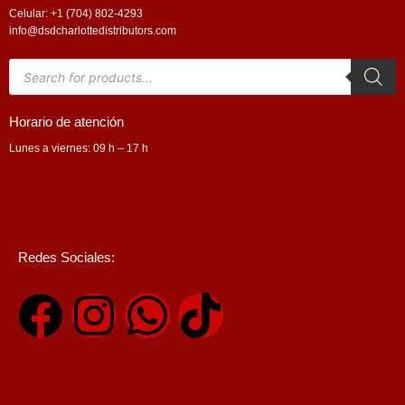
Celular: +1 (704) 802-4293
info@dsdcharlottedistributors.com
Products
search
Horario de atención
Lunes a viernes: 09 h – 17 h
Redes Sociales:
F
I
W
T
a
n
h
i