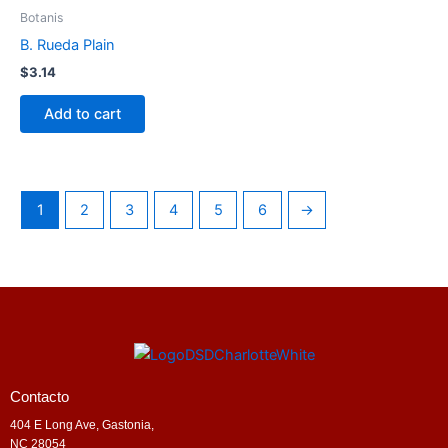
Botanis
B. Rueda Plain
$
3.14
Add to cart
1
2
3
4
5
6
→
Contacto
404 E Long Ave, Gastonia,
NC 28054