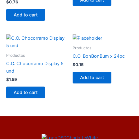
Add to cart
$
0.76
Add to cart
Productos
Productos
C.O. BonBonBum x 24pc
C.O. Chocorramo Display 5
$
0.15
und
Add to cart
$
1.59
Add to cart