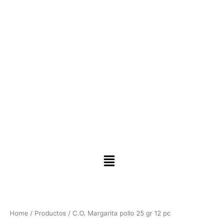
Skip
to
content
C.O.
Margarita
pollo
Home
/
Productos
/ C.O. Margarita pollo 25 gr 12 pc
25