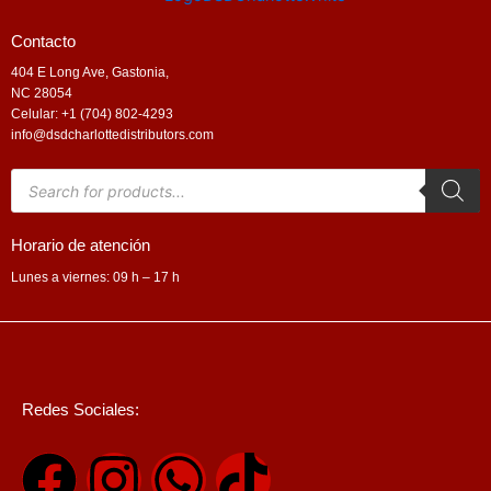
Contacto
404 E Long Ave, Gastonia,
NC 28054
Celular: +1 (704) 802-4293
info@dsdcharlottedistributors.com
Products
search
Horario de atención
Lunes a viernes: 09 h – 17 h
Redes Sociales:
F
I
W
T