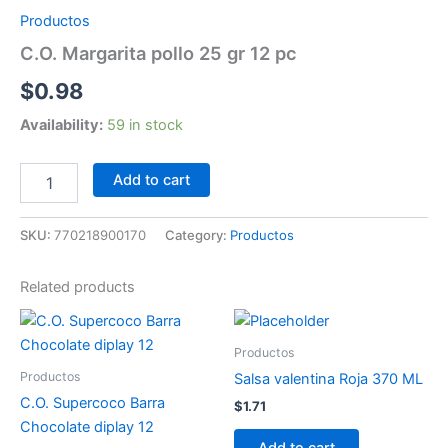
gr
Productos
12
C.O. Margarita pollo 25 gr 12 pc
pc
quantity
$
0.98
Availability:
59 in stock
Add to cart
SKU:
770218900170
Category:
Productos
Related products
Productos
Productos
Salsa valentina Roja 370 ML
C.O. Supercoco Barra
$
1.71
Chocolate diplay 12