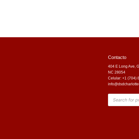
Contacto
404 E Long Ave, G
NC 28054
Celular: +1 (704)
info@dsdcharlotte
Products
search