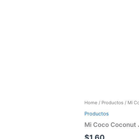
Mi
Home
/
Productos
/ Mi C
Coco
Productos
Coconut
Juice
Mi Coco Coconut J
Vidrio
24/9.8
$
1.60
OZ