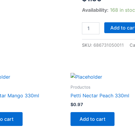
quantity
Availability:
168 in sto
Add to car
SKU:
686731050011
Ca
Productos
ctar Mango 330ml
Petti Nectar Peach 330ml
$
0.97
o cart
Add to cart