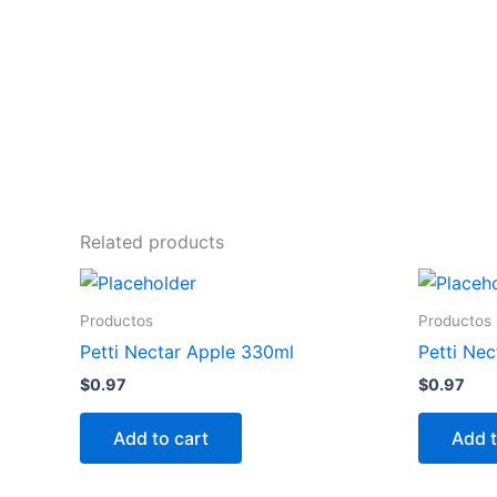
Related products
Productos
Productos
Petti Nectar Apple 330ml
Petti Ne
$
0.97
$
0.97
Add to cart
Add t