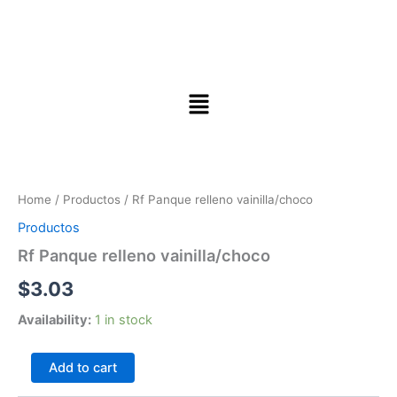
Rf
Panque
relleno
Home
/
Productos
/ Rf Panque relleno vainilla/choco
vainilla/choco
quantity
Productos
Rf Panque relleno vainilla/choco
$
3.03
Availability:
1 in stock
Add to cart