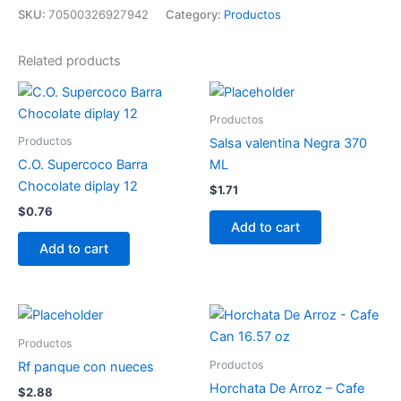
SKU:
70500326927942
Category:
Productos
Related products
Productos
Productos
Salsa valentina Negra 370
C.O. Supercoco Barra
ML
Chocolate diplay 12
$
1.71
$
0.76
Add to cart
Add to cart
Productos
Productos
Rf panque con nueces
Horchata De Arroz – Cafe
$
2.88