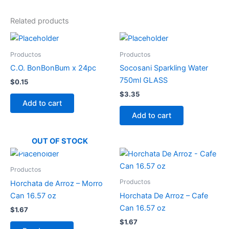
Related products
Productos
Productos
C.O. BonBonBum x 24pc
Socosani Sparkling Water
750ml GLASS
$
0.15
$
3.35
Add to cart
Add to cart
OUT OF STOCK
Productos
Productos
Horchata de Arroz – Morro
Can 16.57 oz
Horchata De Arroz – Cafe
Can 16.57 oz
$
1.67
$
1.67