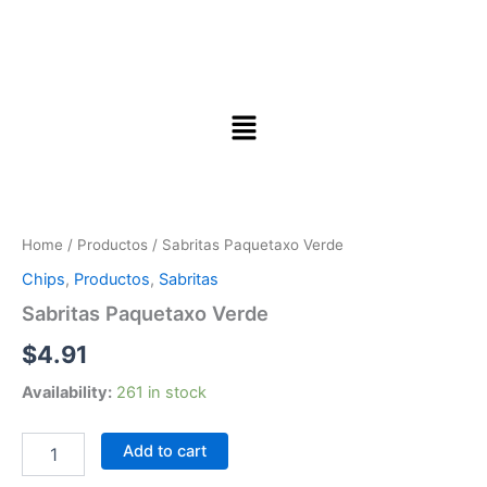
Sabritas
Paquetaxo
Verde
Home
/
Productos
/ Sabritas Paquetaxo Verde
quantity
Chips
,
Productos
,
Sabritas
Sabritas Paquetaxo Verde
$
4.91
Availability:
261 in stock
Add to cart