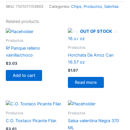
SKU:
7501011154865
Categories:
Chips
,
Productos
,
Sabritas
Related products
OUT OF STOCK
Productos
Productos
Rf Panque relleno
vainilla/choco
Horchata De Arroz Can
16.57 oz
$
3.03
$
1.67
Add to cart
Read more
Productos
Productos
C.O. Tostaco Picante Fliar.
Salsa valentina Negra 370
ML
$
3.61