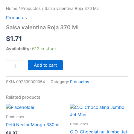
Roja
Home
/
Productos
/ Salsa valentina Roja 370 ML
370
ML
Productos
quantity
Salsa valentina Roja 370 ML
$
1.71
Availability:
612 in stock
Add to cart
SKU:
097339000054
Category:
Productos
Related products
Productos
Productos
Petti Nectar Mango 330ml
C.O. Chocolatina Jumbo Jet
$
0.97