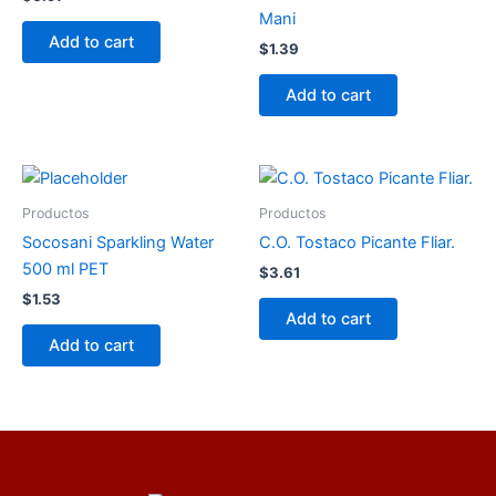
Mani
Add to cart
$
1.39
Add to cart
Productos
Productos
Socosani Sparkling Water
C.O. Tostaco Picante Fliar.
500 ml PET
$
3.61
$
1.53
Add to cart
Add to cart