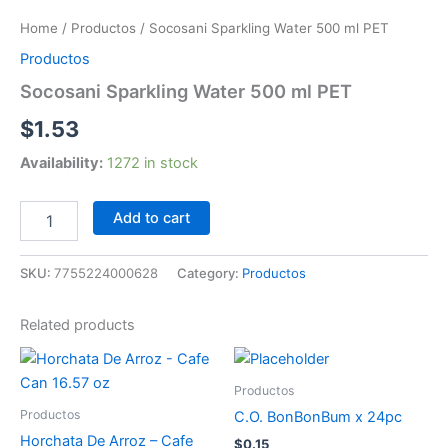
Water
Home
/
Productos
/ Socosani Sparkling Water 500 ml PET
500
ml
Productos
PET
Socosani Sparkling Water 500 ml PET
quantity
$
1.53
Availability:
1272 in stock
Add to cart
SKU:
7755224000628
Category:
Productos
Related products
Productos
Productos
C.O. BonBonBum x 24pc
Horchata De Arroz – Cafe
$
0.15